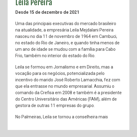
Leila Pereira
Desde 15 de dezembro de 2021
Uma das principais executivas do mercado brasileiro
na atualidade, a empresária Leila Mejdalani Pereira
nasceu no dia 11 de novembro de 1964 em Cambuci,
no estado do Rio de Janeiro, e quando tinha menos de
um ano de idade se mudou com a família para Cabo
Frio, também no interior do estado do Rio.
Leila se formou em Jornalismo e em Direito, mas a
vocação para os negócios, potencializada pelo
incentivo do marido José Roberto Lamacchia, fez com
que ela entrasse no mundo empresarial. Assumiu o
comando da Crefisa em 2008 e também é a presidente
do Centro Universitário das Américas (FAM), além de
gestora de outras 11 empresas do grupo.
No Palmeiras, Leila se tornou a conselheira mais
votada da história em 2017, obtendo um total de 248
votos, e foi reeleita em 2021 também com resultado
recorde, desta vez de 387 votos. No dia 20 de