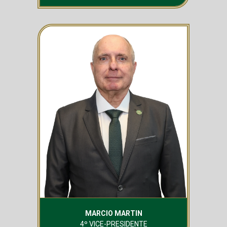
como a reforma completa do Conjunto Aquático pela
primeira vez desde a inauguração nos anos 1950, a
inauguração de um Sports Bar, a modernização do
Parquinho, a construção de uma quadra de beach
tennis, a parceria com a Paróquia San Gennaro para
melhoria na organização das festas juninas, a criação
da Expo Palmeiras para exposição e venda de produtos
licenciados e a remodelação das festas temáticas,
inclusive com a presença de grandes nomes da música
brasileira, oferecendo mais sofisticação e diversão
para os frequentadores.
Em Guarulhos, foram feitas as reformas dos campos e
da infraestrutura da Academia de Futebol 2, com
destaque para um amplo e bem equipado Núcleo de
Saúde e Performance, a exemplo do que é oferecido
aos jogadores profissionais na Academia de Futebol 1.
Leila também ampliou vertiginosamente o
investimento no futebol feminino do Verdão,
transformando o clube em referência na modalidade.
MARCIO MARTIN
4º VICE-PRESIDENTE
Na área dos negócios, em 2025 fechou com a