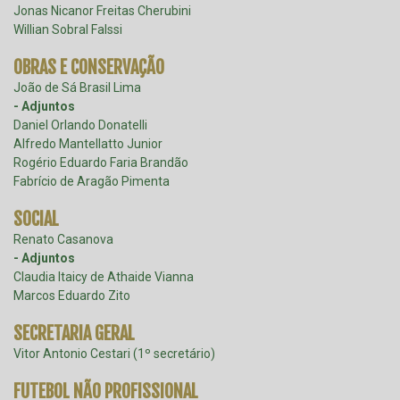
outro passo dado na direção de aproximar ainda mais
Jonas Nicanor Freitas Cherubini
os torcedores dos personagens alviverdes.
Willian Sobral Falssi
Foi ainda na gestão Leila Pereira que a Assembleia de
OBRAS E CONSERVAÇÃO
Sócios aprovou a diminuição dos conselheiros vitalícios
João de Sá Brasil Lima
do clube de 148 para 120, com o consequente
- Adjuntos
aumento de 152 para 180 no número de conselheiros
Daniel Orlando Donatelli
eleitos. Um desses conselheiros, aliás, o eterno
Alfredo Mantellatto Junior
artilheiro Cesar Maluco, foi homenageado pela
Rogério Eduardo Faria Brandão
presidente com um busto de bronze na Sala de
Fabrício de Aragão Pimenta
Troféus.
SOCIAL
Renato Casanova
- Adjuntos
Claudia Itaicy de Athaide Vianna
Marcos Eduardo Zito
SECRETARIA GERAL
Vitor Antonio Cestari (1º secretário)
FUTEBOL NÃO PROFISSIONAL