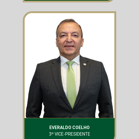
O Verdão seguiu protagonista no segundo mandato da
presidente. Depois do vice-campeonato em 2025, o
Palmeiras foi campeão paulista em 2026 – o quarto
estadual durante a presidência de Leila Pereira. As
Palestrinas conquistaram o tetracampeonato paulista
e a Copa do Brasil Feminina em 2025, primeiro título
nacional do clube na categoria. Em 2026, a equipe
feminina do Verdão venceu a Supercopa do Brasil. As
Crias da Academia também seguiram acumulando
taças: em 2025, base garantiu cinco estaduais, do Sub-
15 ao Sub-11, o Sub-13 venceu a Liga de
Desenvolvimento da CBF e o Sub-20 se sagrou
tetracampeão brasileiro.
Fora de campo, em ação direta contra o cambismo e
visando ampliar o conforto e a segurança de quem
frequenta o Nubank Parque, o Palmeiras foi o primeiro
clube do mundo a implementar o sistema de biometria
facial em todos os acessos ao seu estádio. O mesmo
EVERALDO COELHO
foi feito para o acesso dos associados ao clube social,
3º VICE-PRESIDENTE
onde, aliás, a gestão promoveu grandes mudanças,