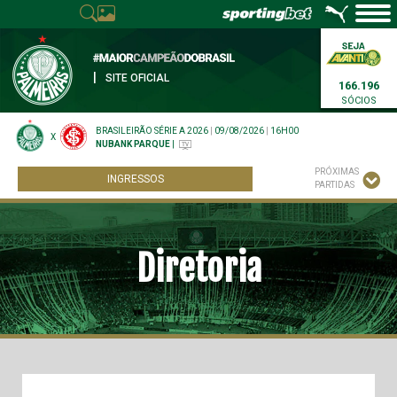
|
SITE OFICIAL
166.196
SÓCIOS
BRASILEIRÃO SÉRIE A 2026
|
09/08/2026
|
16H00
X
NUBANK PARQUE
|
PRÓXIMAS
INGRESSOS
PARTIDAS
Diretoria