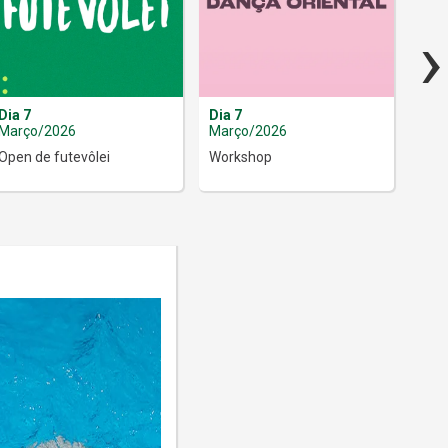
›
Dia 7
Dia 7
Dia 
Março/2026
Março/2026
Mar
Open de futevôlei
Workshop
Copa