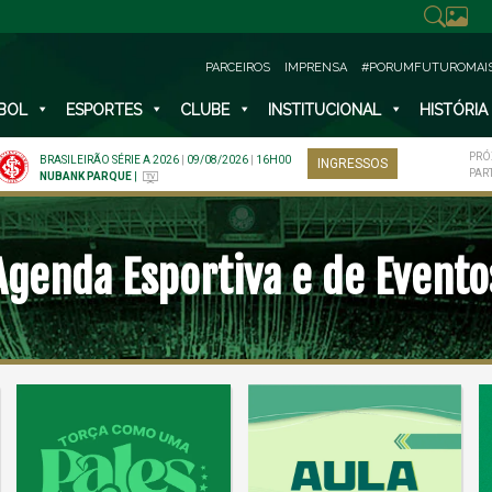
PARCEIROS
IMPRENSA
#PORUMFUTUROMAI
BOL
ESPORTES
CLUBE
INSTITUCIONAL
HISTÓRIA
PRÓ
BRASILEIRÃO SÉRIE A 2026
|
09/08/2026
|
16H00
INGRESSOS
PAR
NUBANK PARQUE
|
Agenda Esportiva e de Evento