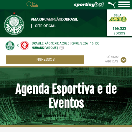
|
SITE OFICIAL
166.323
SÓCIOS
BRASILEIRÃO SÉRIE A 2026
|
09/08/2026
|
16H00
X
NUBANK PARQUE
|
PRÓXIMAS
INGRESSOS
PARTIDAS
Agenda Esportiva e de
Eventos