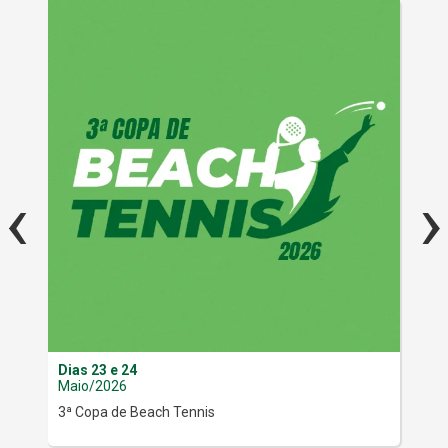
‹
›
Dias 23 e 24
Dia
Maio/2026
Ma
3ª Copa de Beach Tennis
Inf