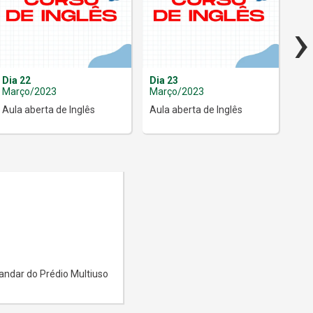
›
Dia 22
Dia 23
Dia
Março/2023
Março/2023
Ma
Aula aberta de Inglês
Aula aberta de Inglês
Aul
andar do Prédio Multiuso