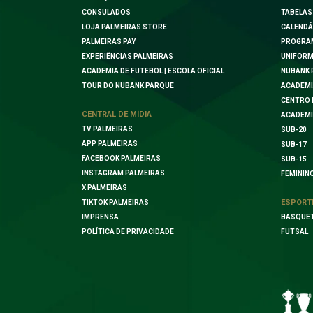
CONSULADOS
TABELAS
LOJA PALMEIRAS STORE
CALENDÁ
PALMEIRAS PAY
PROGRA
EXPERIÊNCIAS PALMEIRAS
UNIFORM
ACADEMIA DE FUTEBOL | ESCOLA OFICIAL
NUBANK 
TOUR DO NUBANK PARQUE
ACADEMI
CENTRO 
CENTRAL DE MÍDIA
ACADEMI
TV PALMEIRAS
SUB-20
APP PALMEIRAS
SUB-17
FACEBOOK PALMEIRAS
SUB-15
INSTAGRAM PALMEIRAS
FEMININ
X PALMEIRAS
ESPORT
TIKTOK PALMEIRAS
IMPRENSA
BASQUE
POLÍTICA DE PRIVACIDADE
FUTSAL