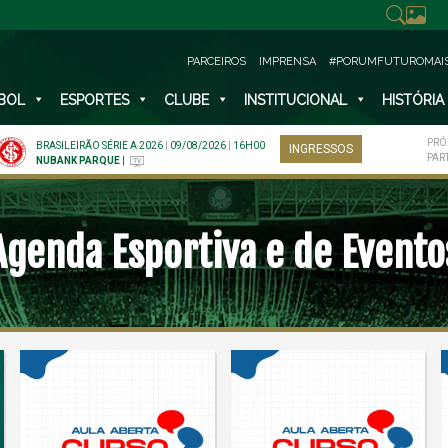
PARCEIROS
IMPRENSA
#PORUMFUTUROMAI
BOL
ESPORTES
CLUBE
INSTITUCIONAL
HISTÓRIA
PRÓ
BRASILEIRÃO SÉRIE A 2026
|
09/08/2026
|
16H00
INGRESSOS
PAR
NUBANK PARQUE
|
Agenda Esportiva e de Evento