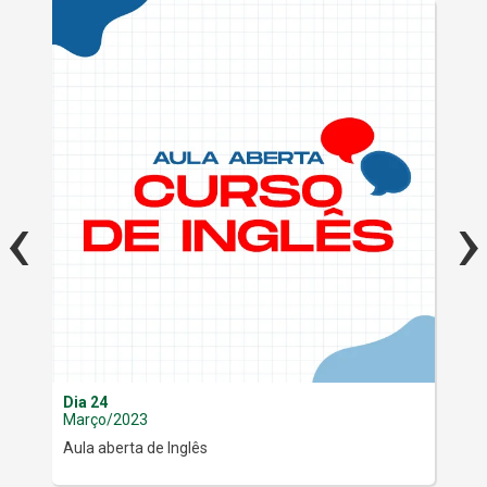
‹
›
Dia 24
Dia
Março/2023
Ma
Aula aberta de Inglês
Aul