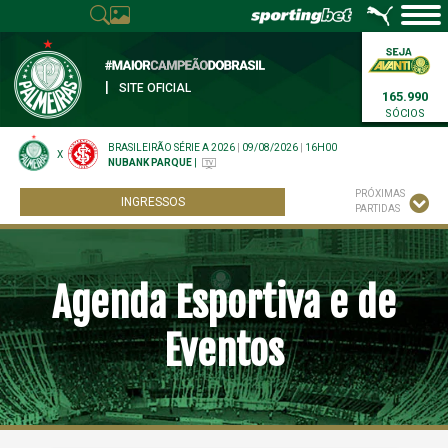
|
SITE OFICIAL
165.990
SÓCIOS
BRASILEIRÃO SÉRIE A 2026
|
09/08/2026
|
16H00
X
NUBANK PARQUE
|
PRÓXIMAS
INGRESSOS
PARTIDAS
Agenda Esportiva e de
Eventos