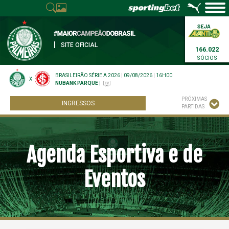
|
SITE OFICIAL
166.022
SÓCIOS
BRASILEIRÃO SÉRIE A 2026
|
09/08/2026
|
16H00
X
NUBANK PARQUE
|
PRÓXIMAS
INGRESSOS
PARTIDAS
Agenda Esportiva e de
Eventos