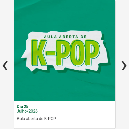
‹
›
Dia 25
De 
Julho/2026
Jul
Aula aberta de K-POP
Fér