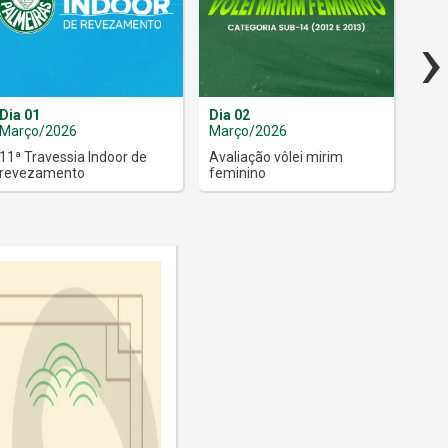
›
Dia 01
Dia 02
Dia 
Março/2026
Março/2026
Mar
11ª Travessia Indoor de
Avaliação vôlei mirim
Dia 
revezamento
feminino