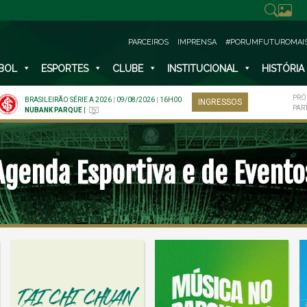
PARCEIROS
IMPRENSA
#PORUMFUTUROMAI
BOL
ESPORTES
CLUBE
INSTITUCIONAL
HISTÓRIA
PRÓ
BRASILEIRÃO SÉRIE A 2026
|
09/08/2026
|
16H00
INGRESSOS
PAR
NUBANK PARQUE
|
Agenda Esportiva e de Evento