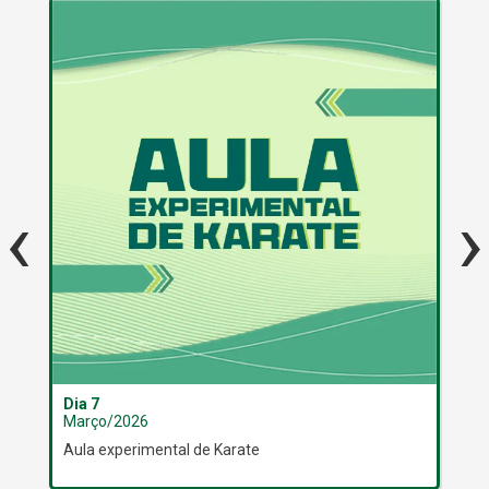
‹
›
Dia 7
Dia
Março/2026
Ma
Aula experimental de Karate
Ope