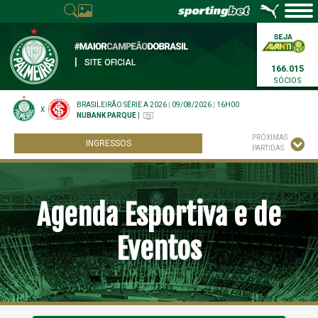
|
SITE OFICIAL
166.015
SÓCIOS
BRASILEIRÃO SÉRIE A 2026
|
09/08/2026
|
16H00
X
NUBANK PARQUE
|
PRÓXIMAS
INGRESSOS
PARTIDAS
Agenda Esportiva e de
Eventos