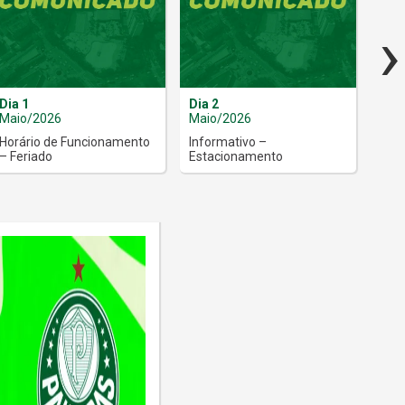
›
Dia 1
Dia 2
Dia 
Maio/2026
Maio/2026
Mai
Horário de Funcionamento
Informativo –
Age
– Feriado
Estacionamento