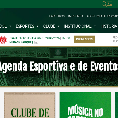
PARCEIROS
IMPRENSA
#PORUMFUTUROMAI
BOL
ESPORTES
CLUBE
INSTITUCIONAL
HISTÓRIA
PRÓ
BRASILEIRÃO SÉRIE A 2026
|
09/08/2026
|
16H00
INGRESSOS
PAR
NUBANK PARQUE
|
Agenda Esportiva e de Evento