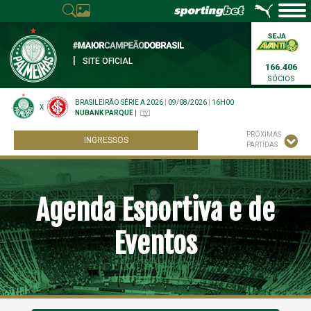
|
SITE OFICIAL
166.406
SÓCIOS
BRASILEIRÃO SÉRIE A 2026
|
09/08/2026
|
16H00
X
NUBANK PARQUE
|
PRÓXIMAS
INGRESSOS
PARTIDAS
Agenda Esportiva e de
Eventos