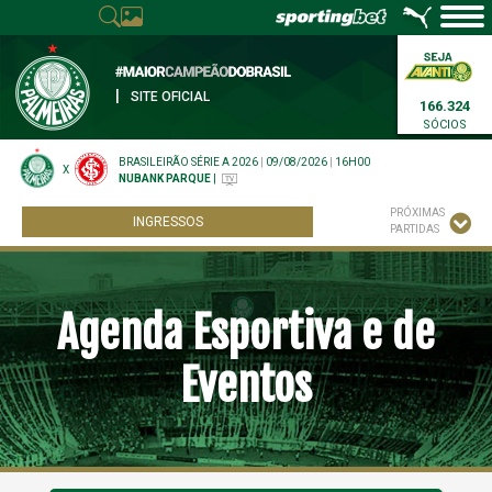
|
SITE OFICIAL
166.324
SÓCIOS
BRASILEIRÃO SÉRIE A 2026
|
09/08/2026
|
16H00
X
NUBANK PARQUE
|
PRÓXIMAS
INGRESSOS
PARTIDAS
Agenda Esportiva e de
Eventos