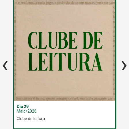
‹
›
Dia 29
Dia
Maio/2026
Ma
Clube de leitura
3º 