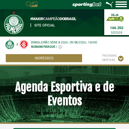
|
SITE OFICIAL
166.202
SÓCIOS
BRASILEIRÃO SÉRIE A 2026
|
09/08/2026
|
16H00
X
NUBANK PARQUE
|
PRÓXIMAS
INGRESSOS
PARTIDAS
Agenda Esportiva e de
Eventos