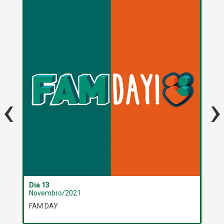
‹
›
Dia 13
Dia
Novembro/2021
No
FAM DAY
Noi