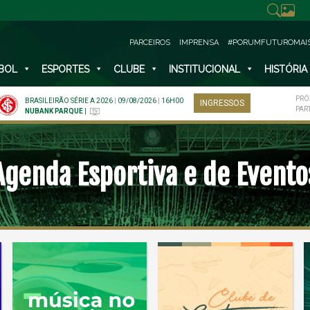
PARCEIROS
IMPRENSA
#PORUMFUTUROMAI
BOL
ESPORTES
CLUBE
INSTITUCIONAL
HISTÓRIA
PRÓ
BRASILEIRÃO SÉRIE A 2026
|
09/08/2026
|
16H00
INGRESSOS
PAR
NUBANK PARQUE
|
Agenda Esportiva e de Evento