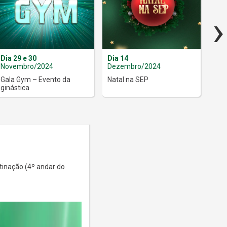
›
Dia 29 e 30
Dia 14
Dia
Novembro/2024
Dezembro/2024
Dez
Gala Gym – Evento da
Natal na SEP
CLU
ginástica
atinação (4º andar do