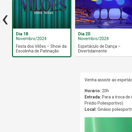
‹
Dia 18
Dia 20
Novembro/2024
Novembro/2024
Festa dos Vilões – Show da
Espetáculo de Dança –
Escolinha de Patinação
Divertidamente
Venha assistir ao espetác
Horário:
20h
Entrada:
Para a troca de 
Prédio Poliesportivo)
Local:
Ginásio poliesporti