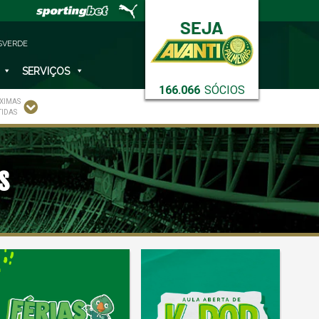
SVERDE
SERVIÇOS
166.066
SÓCIOS
XIMAS
TIDAS
s