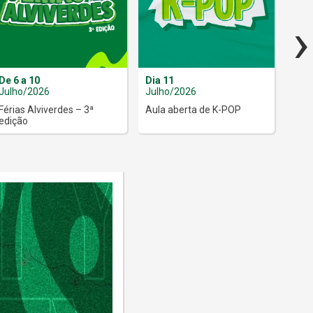
›
De 6 a 10
Dia 11
Dia 
Julho/2026
Julho/2026
Jul
Férias Alviverdes – 3ª
Aula aberta de K-POP
Músi
edição