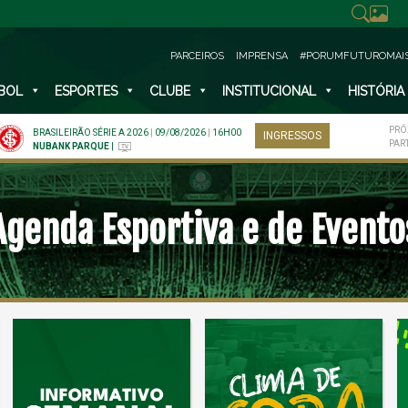
PARCEIROS
IMPRENSA
#PORUMFUTUROMAI
BOL
ESPORTES
CLUBE
INSTITUCIONAL
HISTÓRIA
PRÓ
BRASILEIRÃO SÉRIE A 2026
|
09/08/2026
|
16H00
INGRESSOS
PAR
NUBANK PARQUE
|
Agenda Esportiva e de Evento