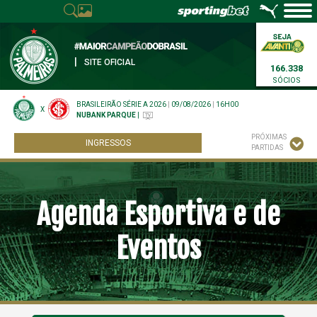
|
SITE OFICIAL
166.338
SÓCIOS
BRASILEIRÃO SÉRIE A 2026
|
09/08/2026
|
16H00
X
NUBANK PARQUE
|
PRÓXIMAS
INGRESSOS
PARTIDAS
Agenda Esportiva e de
Eventos