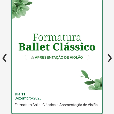
‹
›
Dia 11
Dia
Dezembro/2025
De
Formatura Ballet Clássico e Apresentação de Violão
Apr