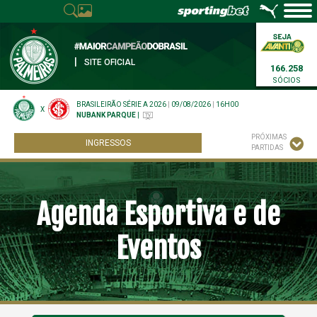
|
SITE OFICIAL
166.258
SÓCIOS
BRASILEIRÃO SÉRIE A 2026
|
09/08/2026
|
16H00
X
NUBANK PARQUE
|
PRÓXIMAS
INGRESSOS
PARTIDAS
Agenda Esportiva e de
Eventos