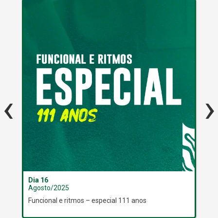
‹
›
Dia 16
Dia
Agosto/2025
Ag
Funcional e ritmos – especial 111 anos
Tor