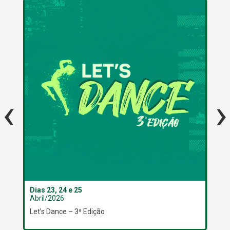
‹
›
Dias 23, 24 e 25
Dia
Abril/2026
Abr
Let’s Dance – 3ª Edição
Clu