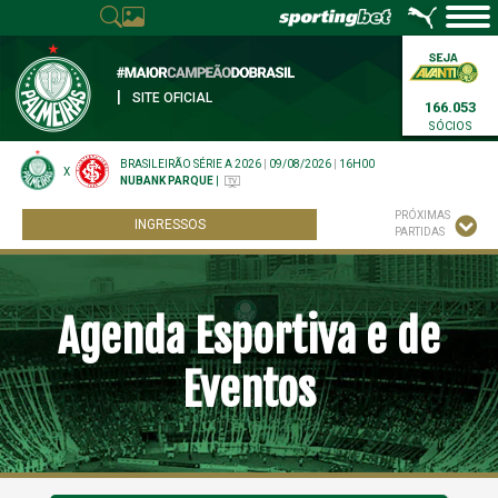
|
SITE OFICIAL
166.053
SÓCIOS
BRASILEIRÃO SÉRIE A 2026
|
09/08/2026
|
16H00
X
NUBANK PARQUE
|
PRÓXIMAS
INGRESSOS
PARTIDAS
Agenda Esportiva e de
Eventos