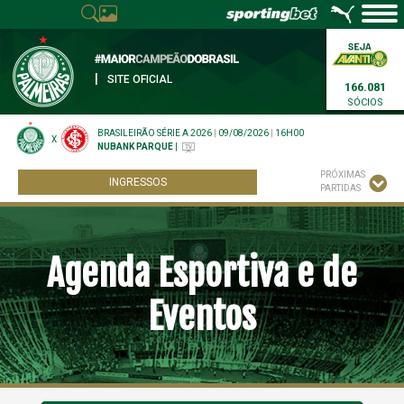
|
SITE OFICIAL
166.081
SÓCIOS
BRASILEIRÃO SÉRIE A 2026
|
09/08/2026
|
16H00
X
NUBANK PARQUE
|
PRÓXIMAS
INGRESSOS
PARTIDAS
Agenda Esportiva e de
Eventos