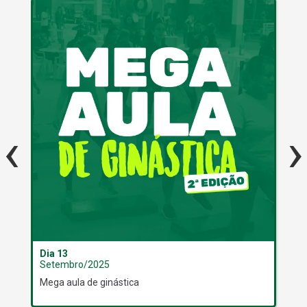
‹
›
Dia 13
Dia
Setembro/2025
Se
Mega aula de ginástica
Pr