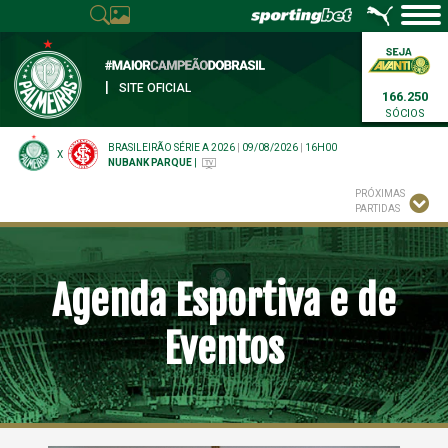
|
SITE OFICIAL
166.250
SÓCIOS
BRASILEIRÃO SÉRIE A 2026
|
09/08/2026
|
16H00
X
NUBANK PARQUE
|
PRÓXIMAS
PARTIDAS
Agenda Esportiva e de
Eventos