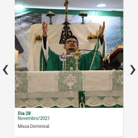
‹
›
Dia 28
Dia
Novembro/2021
De
Missa Dominical
Fes