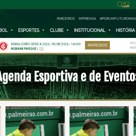
PARCEIROS
IMPRENSA
#PORUMFUTUROMAI
BOL
ESPORTES
CLUBE
INSTITUCIONAL
HISTÓRIA
PRÓ
BRASILEIRÃO SÉRIE A 2026
|
09/08/2026
|
16H00
INGRESSOS
PAR
NUBANK PARQUE
|
Agenda Esportiva e de Evento