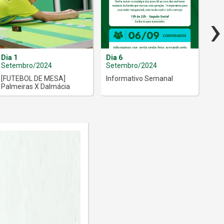
›
Dia 1
Dia 6
Dia
Setembro/2024
Setembro/2024
Set
[FUTEBOL DE MESA]
Informativo Semanal
Let 
Palmeiras X Dalmácia
Clu