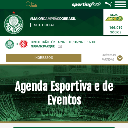
|
SITE OFICIAL
166.019
SÓCIOS
BRASILEIRÃO SÉRIE A 2026
|
09/08/2026
|
16H00
X
NUBANK PARQUE
|
PRÓXIMAS
INGRESSOS
PARTIDAS
Agenda Esportiva e de
Eventos