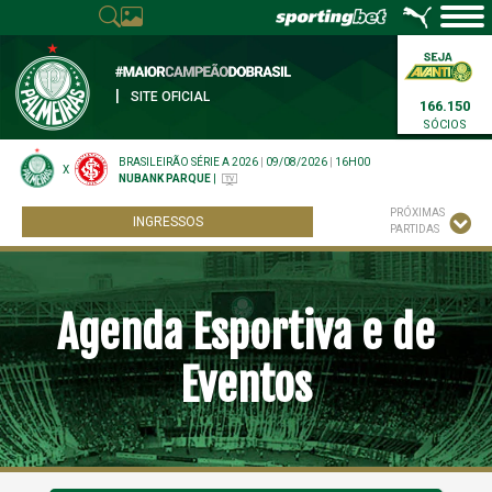
|
SITE OFICIAL
166.150
SÓCIOS
BRASILEIRÃO SÉRIE A 2026
|
09/08/2026
|
16H00
X
NUBANK PARQUE
|
PRÓXIMAS
INGRESSOS
PARTIDAS
Agenda Esportiva e de
Eventos