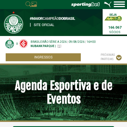
|
SITE OFICIAL
166.067
SÓCIOS
BRASILEIRÃO SÉRIE A 2026
|
09/08/2026
|
16H00
X
NUBANK PARQUE
|
PRÓXIMAS
INGRESSOS
PARTIDAS
Agenda Esportiva e de
Eventos