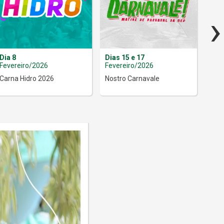
›
Dia 8
Dias 15 e 17
20 e
Fevereiro/2026
Fevereiro/2026
Fev
Carna Hidro 2026
Nostro Carnavale
Inf