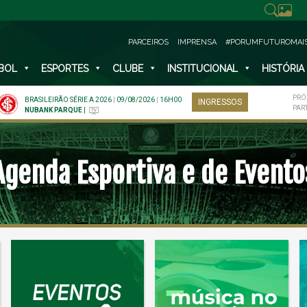
PARCEIROS
IMPRENSA
#PORUMFUTUROMAI
BOL
ESPORTES
CLUBE
INSTITUCIONAL
HISTÓRIA
PRÓ
BRASILEIRÃO SÉRIE A 2026
|
09/08/2026
|
16H00
INGRESSOS
PAR
NUBANK PARQUE
|
Agenda Esportiva e de Evento