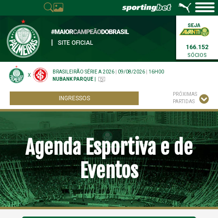
|
SITE OFICIAL
166.152
SÓCIOS
BRASILEIRÃO SÉRIE A 2026
|
09/08/2026
|
16H00
X
NUBANK PARQUE
|
PRÓXIMAS
INGRESSOS
PARTIDAS
Agenda Esportiva e de
Eventos