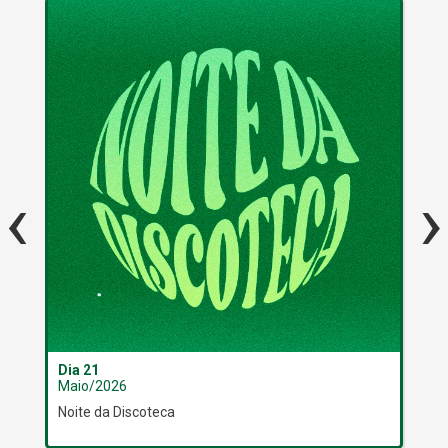
‹
›
Dia 21
Dia
Maio/2026
Ma
Noite da Discoteca
Bas