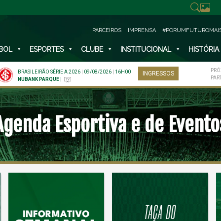
PARCEIROS
IMPRENSA
#PORUMFUTUROMAI
BOL
ESPORTES
CLUBE
INSTITUCIONAL
HISTÓRIA
PRÓ
BRASILEIRÃO SÉRIE A 2026
|
09/08/2026
|
16H00
INGRESSOS
PAR
NUBANK PARQUE
|
Agenda Esportiva e de Evento