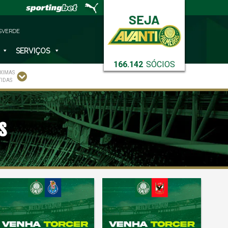
SVERDE
SERVIÇOS
166.142
SÓCIOS
XIMAS
TIDAS
s