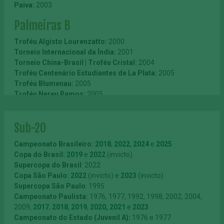
Paiva:
2003
Taça Aniversário de São Manuel:
1957
Taça Colonia Italiana (Sudan):
1918
Troféu Jornal dos Sports:
1961
Taça de Prata:
1918
Palmeiras B
Taça Rio Grande do Sul:
1965
Taça Cruz Vermelha:
1918
Taça Cidade de Curitiba:
1966
Troféu Associação dos Cronistas Sportivos:
1918
Troféu Algisto Lourenzatto:
2000
Taça Julio Botelho:
1967
Taça Confraternização dos Povos:
1919
Torneio Internacional da Índia:
2001
Taça Apucarana:
1967
Taça Circolo Italiano Uniti:
1919
Torneio China-Brasil | Troféu Cristal:
2004
Taça Governo do Estado de Goiás:
1973
Taça Castelões:
1919
Troféu Centenário Estudiantes de La Plata:
2005
Taça Cidade de Goiânia:
1975
Taça Falci:
1919
Troféu Blumenau:
2005
Taça Estádio Paulista:
1919
Troféu Nereu Ramos:
2005
Taça Beirute:
1919
Torneio Internacional de Bellinzona:
2007
Taça Gabrielle D’Annunzio:
1919
Troféu Cidade de Taiyuan:
2011
Sub-20
Troféu Comércio de São Carlos:
1919
Segundo Quadro
Taça Montenegro:
1919
Campeonato Brasileiro:
2018
,
2022
,
2024
e
2025
Taça Henrique Mortari:
1919
Campeonato Paulista:
1917, 1919, 1920, 1922, 1923, 1926
Copa do Brasil:
2019
e
2022
(invicto)
Taça Cruz Vermelha Brasileira:
1919
(extra), 1927, 1928, 1929, 1930, 1931, 1932, 1934 e 1938
Supercopa do Brasil
: 2022
Taça Olavo Bilac:
1919
(extra)
Copa São Paulo:
2022
(invicto) e
2023
(invicto)
Taça Pinoni:
1919
Supercopa São Paulo
: 1995
Taça Piero Roggieri:
1920
Amador
Campeonato Paulista:
1976, 1977, 1992, 1998, 2002, 2004,
Taça Holmberg Bech:
1920
2009,
2017
,
2018
,
2019
,
2020,
2021
e
2023
Taça São Paulo Sportivo:
Divisão Extra da Federação Paulista de Futebol:
1920
1943,
Campeonato do Estado (Juvenil A):
1976 e 1977
Taça Mendicidade:
1944, 1945, 1947, 1948 e 1959
1920