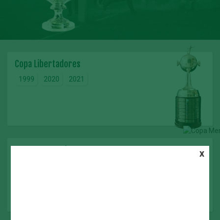
Copa Libertadores
1999
2020
2021
Copa Mercosul
x
1998