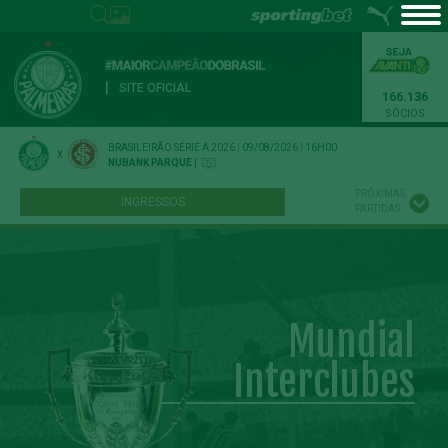
|
SITE OFICIAL
166.136
SÓCIOS
BRASILEIRÃO SÉRIE A 2026
|
09/08/2026
|
16H00
X
NUBANK PARQUE
|
PRÓXIMAS
INGRESSOS
PARTIDAS
Mundial
Interclubes