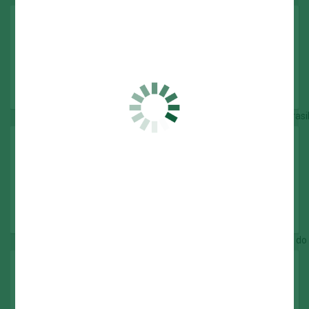
Recopa Sul-Americana
2022
Campeonato Brasileiro
1960
1967
1967 (Taça Brasil)
1969
1972
1973
1993
1994
2016
2018
2022
2023
Copa do Brasil
1998
2012
2015
2020