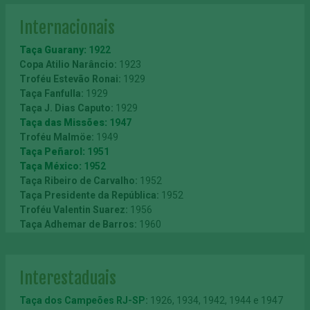
Internacionais
Taça Guarany:
1922
Copa Atilio Narâncio:
1923
Troféu Estevão Ronai:
1929
Taça Fanfulla:
1929
Taça J. Dias Caputo:
1929
Taça das Missões:
1947
Troféu Malmöe:
1949
Taça Peñarol:
1951
Taça México:
1952
Taça Ribeiro de Carvalho:
1952
Taça Presidente da República:
1952
Troféu Valentin Suarez:
1956
Taça Adhemar de Barros:
1960
Festival Feira de Manizales:
1962
Troféu João Mendonça Falcão:
1962
Taça Saprissa:
1964
Interestaduais
Taça Independência Brasil-Uruguai:
1965
Copa Brasil-Japão:
1967
Taça dos Campeões RJ-SP
:
1926, 1934, 1942, 1944 e 1947