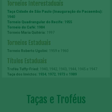
Torneios Interestaduais
Taça Cidade de São Paulo (Inauguração do Pacaembu):
1940
Torneio Quadrangular do Recife:
1955
Torneio do Café:
1984
Torneio Maria Quitéria:
1997
Torneios Estaduais
Torneio Roberto Ugolini:
1959 e 1960
Títulos Estaduais
Troféu Tuffy-Fried:
1940, 1942, 1943, 1944, 1945 e 1947
Taça dos Invictos:
1934
,
1972
,
1973
e
1989
Taça Piratininga:
1963, 1965 e 1966
Troféu Fair Play FPF:
1996, 2004 e 2007
Taça Ballor:
1926 e 1927
Taça A Gazeta Esportiva:
Taças e Troféus
1947 e 1979
Troféu Campeoníssimo:
1942
Troféu José Maria Marin:
1987
Troféu Athiê Jorge Couri:
1993