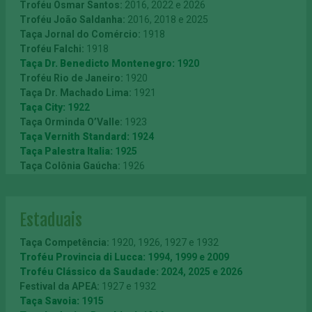
Troféu Cidade de Barcelona:
1969
Troféu Osmar Santos:
2016, 2022 e 2026
Taça Centenário da Imigração Italiana:
1975
Troféu João Saldanha:
2016, 2018 e 2025
Taça Osaka:
1975
Taça Jornal do Comércio:
1918
Troféu Ademir da Guia:
1982
Troféu Falchi:
1918
Troféu Cidade de Lima:
1985
Taça Dr. Benedicto Montenegro:
1920
Troféu Caja de Ahorros de Asturias (Espanha):
1989
Troféu Rio de Janeiro:
1920
Troféu América:
1991
Taça Dr. Machado Lima:
1921
Taça Bombril:
1992
Taça City:
1922
Taça Reggiana:
1993
Taça Orminda O’Valle:
1923
Troféu Lev Yashin:
1994
Taça Vernith Standard:
1924
Taça Internacional do Japão:
1994
Taça Palestra Italia:
1925
Taça Nagoya:
1994
Taça Colônia Gaúcha:
1926
Taça Jinan:
1996
Taça Fiat:
1926
Taça Chengdu:
1996
Taça Sul América:
1927
Taça Dalian:
1996
Taça Flamengo:
1929
Estaduais
Taça da Amizade-Copa Reebok:
1997
Taça Conde Francisco Matarazzo:
1929
Troféu Julinho Botelho l DirecTV
: 2014
Taça A.A. das Palmeiras:
1930
Taça Competência:
1920, 1926, 1927 e 1932
Troféu Lineu Prestes:
1930
Troféu Provincia di Lucca:
1994, 1999 e 2009
Taça Palestra Italia:
1933
Troféu Clássico da Saudade:
2024, 2025 e 2026
Taça ANEA:
1933
Festival da APEA:
1927 e 1932
Taça Revanche:
1934
Taça Savoia:
1915