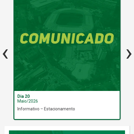
‹
›
Dia 20
Dia
Maio/2026
Ma
Informativo – Estacionamento
Inf