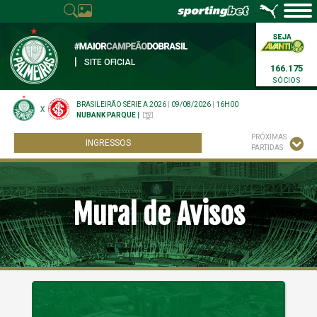
|
SITE OFICIAL
166.175
SÓCIOS
BRASILEIRÃO SÉRIE A 2026
|
09/08/2026
|
16H00
X
NUBANK PARQUE
|
PRÓXIMAS
INGRESSOS
PARTIDAS
Mural de Avisos