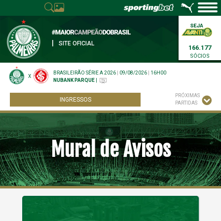
|
SITE OFICIAL
166.177
SÓCIOS
BRASILEIRÃO SÉRIE A 2026
|
09/08/2026
|
16H00
X
NUBANK PARQUE
|
PRÓXIMAS
INGRESSOS
PARTIDAS
Mural de Avisos