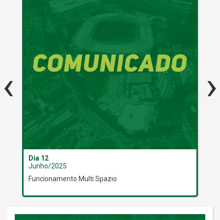
‹
›
Dia 12
Dia
Junho/2025
Ju
Funcionamento Multi Spazio
Inf