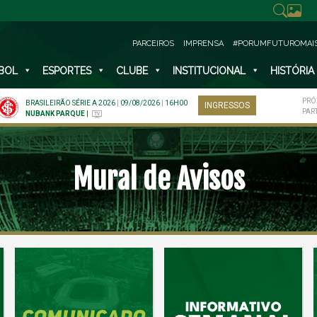
PARCEIROS
IMPRENSA
#PORUMFUTUROMAI
BOL
ESPORTES
CLUBE
INSTITUCIONAL
HISTÓRIA
PRÓ
BRASILEIRÃO SÉRIE A 2026
|
09/08/2026
|
16H00
INGRESSOS
PAR
NUBANK PARQUE
|
Mural de Avisos