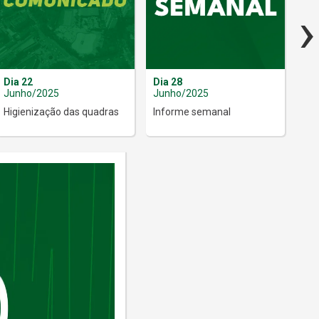
›
Dia 22
Dia 28
Dia
Junho/2025
Junho/2025
Jul
Higienização das quadras
Informe semanal
Int
Soc