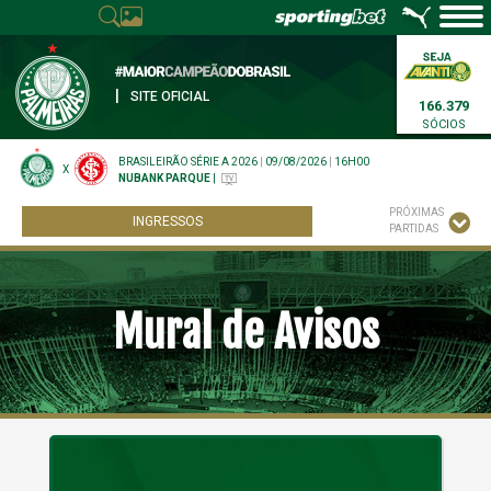
|
SITE OFICIAL
166.379
SÓCIOS
BRASILEIRÃO SÉRIE A 2026
|
09/08/2026
|
16H00
X
NUBANK PARQUE
|
PRÓXIMAS
INGRESSOS
PARTIDAS
Mural de Avisos