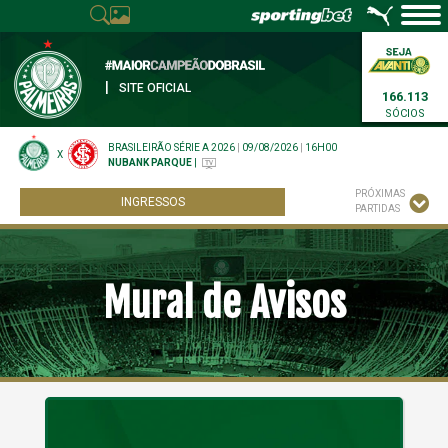
|
SITE OFICIAL
166.113
SÓCIOS
BRASILEIRÃO SÉRIE A 2026
|
09/08/2026
|
16H00
X
NUBANK PARQUE
|
PRÓXIMAS
INGRESSOS
PARTIDAS
Mural de Avisos