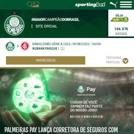
|
SITE OFICIAL
166.076
SÓCIOS
BRASILEIRÃO SÉRIE A 2026
|
09/08/2026
|
16H00
X
NUBANK PARQUE
|
PRÓXIMAS
INGRESSOS
PARTIDAS
PALMEIRAS PAY LANÇA CORRETORA DE SEGUROS COM