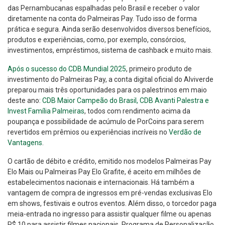
das Pernambucanas espalhadas pelo Brasil e receber o valor
diretamente na conta do Palmeiras Pay. Tudo isso de forma
prática e segura. Ainda serão desenvolvidos diversos benefícios,
produtos e experiências, como, por exemplo, consórcios,
investimentos, empréstimos, sistema de cashback e muito mais.
Após o sucesso do CDB Mundial 2025
, primeiro produto de
investimento do Palmeiras Pay, a conta digital oficial do Alviverde
preparou mais três oportunidades para os palestrinos em maio
deste ano:
CDB Maior Campeão do Brasil, CDB Avanti Palestra e
Invest Família Palmeiras
, todos com rendimento acima da
poupança e possibilidade de acúmulo de PorCoins para serem
revertidos em prêmios ou experiências incríveis no
Verdão de
Vantagens
.
O cartão de débito e crédito, emitido nos modelos Palmeiras Pay
Elo Mais ou Palmeiras Pay Elo Grafite, é aceito em milhões de
estabelecimentos nacionais e internacionais. Há também a
vantagem de compra de ingressos em pré-vendas exclusivas Elo
em shows, festivais e outros eventos. Além disso, o torcedor paga
meia-entrada no ingresso para assistir qualquer filme ou apenas
R$ 10 para assistir filmes nacionais, Programa de Personalização