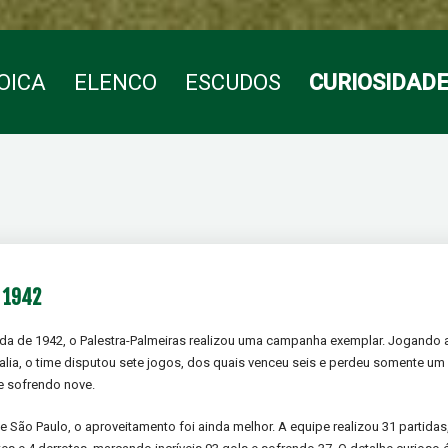
OICA
ELENCO
ESCUDOS
CURIOSIDAD
 1942
da de 1942, o Palestra-Palmeiras realizou uma campanha exemplar. Jogando
talia, o time disputou sete jogos, dos quais venceu seis e perdeu somente um 
e sofrendo nove.
e São Paulo, o aproveitamento foi ainda melhor. A equipe realizou 31 partidas