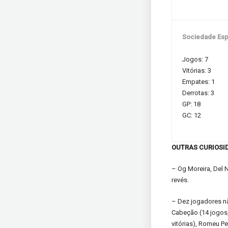
Sociedade Espo
Jogos: 7
Vitórias: 3
Empates: 1
Derrotas: 3
GP: 18
GC: 12
OUTRAS CURIOSI
– Og Moreira, Del 
revés.
– Dez jogadores nã
Cabeção (14 jogos, 
vitórias), Romeu Pel