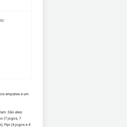
42:
dois empates e um
ram. São eles:
o (7 jogos, 7
), Pipi (4 jogos e 4