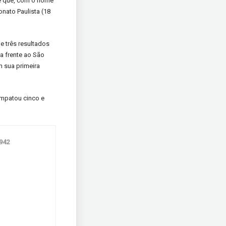
o é que, com o nome
nato Paulista (18
e três resultados
ia frente ao São
m sua primeira
empatou cinco e
942