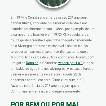
Em 1974, o Corinthians amargava seu 20º ano sem
ganhar títulos, enquanto o Palmeiras ostentava um
histórico totalmente oposto – vinha, por exemplo, de um
bicampeonato brasileiro em 1972/73. Naquela tarde,
muita gente acreditava que tinha chegado o momento
de o Alvinegro derrotar o maior rival e sair da fila. Os
torcedores rivais esbanjavam confiança, tanto que o
Morumbi tinha cerca de 90% de corintianos. Porém, com
um gol de
Ronaldo
, o Palmeiras
venceu por 1 a 0
e jogou
um balde de água fria nos alvinegros. A escassa torcida
palmeirense presente no estádio naquele 22 de
dezembro cantou em coro: “Zum zum zum, é 21”,
fazendo referência ao 21º ano de jejum que o
Corinthians entraria a partir daquele momento.
POR BEM OU POR MAL