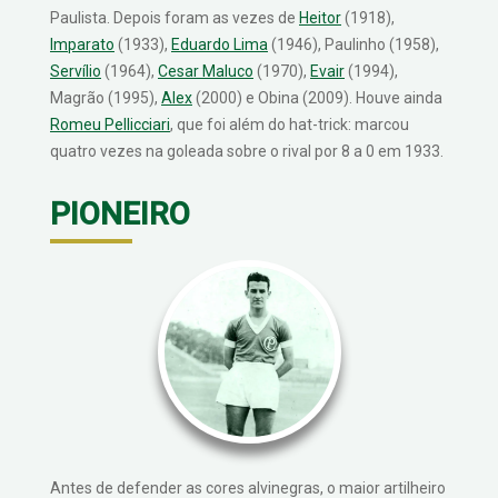
Paulista. Depois foram as vezes de
Heitor
(1918),
Imparato
(1933),
Eduardo Lima
(1946), Paulinho (1958),
Servílio
(1964),
Cesar Maluco
(1970),
Evair
(1994),
Magrão (1995),
Alex
(2000) e Obina (2009). Houve ainda
Romeu Pellicciari
, que foi além do hat­-trick: marcou
quatro vezes na goleada sobre o rival por 8 a 0 em 1933.
PIONEIRO
Antes de defender as cores alvinegras, o maior artilheiro