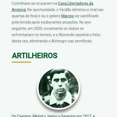
Corinthians se cruzaram na
Copa Libertadores da
América
. Na oportunidade, o Verdão eliminou o rival nas
quartas de final e viu o goleiro
Marcos
ser santificado
pela torcida após exuberantes atuações. No ano
seguinte, em 2000, novamente os clubes se
enfrentariam no torneio, e o Alviverde repetiria o feito:
desta vez, eliminando o Alvinegro nas semifinais.
ARTILHEIROS
De
Caetano
,
Ministro
,
Heitor
e Severino em 1917, a