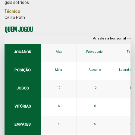
gols sofridos.
Técnico
Celso Roth
QUEM JOGOU
JOGADOR
Alex
Fábio Junior
Felip
POSIÇÃO
Meia
Atacante
Lateral-es
JOGOS
12
12
12
VITÓRIAS
6
6
6
EMPATES
5
5
5