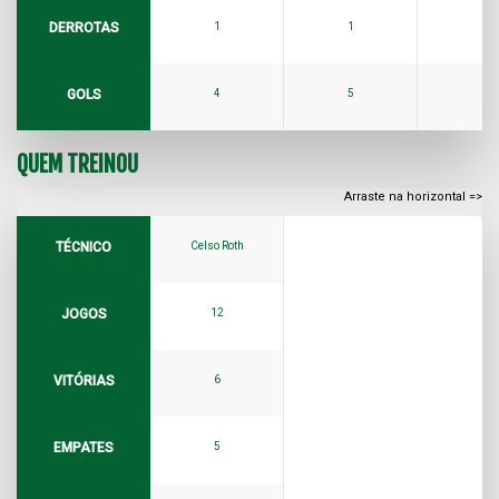
DERROTAS
1
1
1
GOLS
4
5
0
QUEM TREINOU
TÉCNICO
Celso Roth
JOGOS
12
VITÓRIAS
6
EMPATES
5