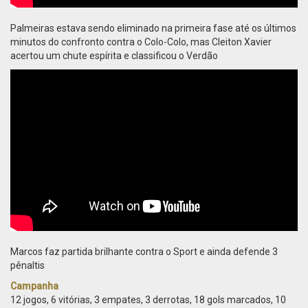
Palmeiras estava sendo eliminado na primeira fase até os últimos
minutos do confronto contra o Colo-Colo, mas Cleiton Xavier
acertou um chute espírita e classificou o Verdão
Marcos faz partida brilhante contra o Sport e ainda defende 3
pênaltis
Campanha
12 jogos, 6 vitórias, 3 empates, 3 derrotas, 18 gols marcados, 10