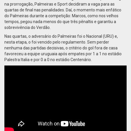
na prorrogação, Palmeiras e Sport decidiram a vaga para as
quartas de final nas penalidades. Daí, o momento mais enfático
do Palmeiras durante a competição: Marcos, como nos velhos
tempos, pegou nada menos do que três pênaltis e garantiu a
sobrevivência do Verdão.
Nas quartas, o adversário do Palmeiras foi o Nacional (URU) e,
nesta etapa, o foi vencido pelo regulamento. Sem perder
nenhuma das partidas decisivas, o critério do gol fora de casa
favoreceu a equipe uruguaia após empates por 1 a 1 no estádio
Palestra Italia e por 0 a 0 no estádio Centenário.