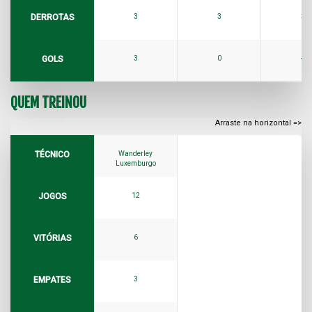
DERROTAS
3
3
3
GOLS
3
0
4
QUEM TREINOU
TÉCNICO
Wanderley
Luxemburgo
JOGOS
12
VITÓRIAS
6
EMPATES
3