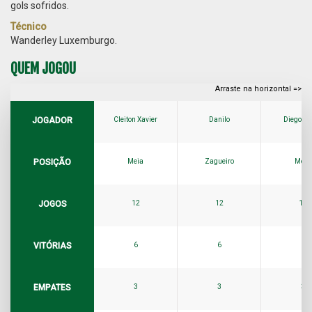
gols sofridos.
Técnico
Wanderley Luxemburgo.
QUEM JOGOU
JOGADOR
Cleiton Xavier
Danilo
Diego So
POSIÇÃO
Meia
Zagueiro
Meia
JOGOS
12
12
12
VITÓRIAS
6
6
6
EMPATES
3
3
3