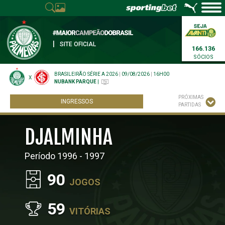
|
SITE OFICIAL
166.136
SÓCIOS
BRASILEIRÃO SÉRIE A 2026
|
09/08/2026
|
16H00
X
NUBANK PARQUE
|
PRÓXIMAS
INGRESSOS
PARTIDAS
DJALMINHA
Período 1996 - 1997
90
JOGOS
59
VITÓRIAS