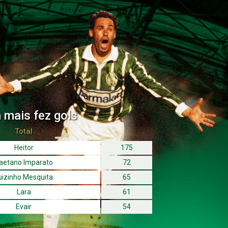
co emocionante montar os coloridos cavalos de pau?
do, rodando… Havia um hábito intolerável dos adultos:
sa proteção, preferia andar solta, galopar em liberdade.
e divertirem às nossas custas? E os trenzinhos puxados
odes e carneiros? Os pirulitos de todos os formatos e
 algodão de açúcar? As gasosas e os sanduíches? O
istas, Graças a Deus”.
mais fez gols
Total
Heitor
175
aetano Imparato
72
uizinho Mesquita
65
Lara
61
Evair
54