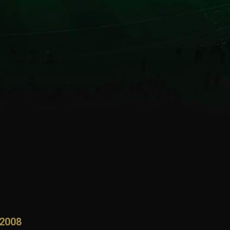
viverde no local coube a Caetano, enquanto Heitor anotou
tica sediou também o primeiro dérbi de todos os tempos:
 2008