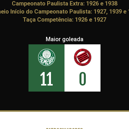
Campeonato Paulista Extra: 1926 e 1938
eio Início do Campeonato Paulista: 1927, 1939 e
Entrada do Parque Antarctica em 1921
Taça Competência: 1926 e 1927
Com o decorrer da Primeira Guerra Mundial (1914-1918), o Germânia, 
e repassou o contrato de locação do campo para o América F.C. (hoje ex
econômica pela qual atravessava, começou a sublocar a área para outr
Maior goleada
ascensão no cenário futebolístico da cidade (havia sido vice-campeã
com a Antarctica previa que o América utilizasse a estrutura nas te
Palestra (que antes frequentava o campo Rua Major Maragliano, na Vi
parte da tarde, para treinos e partidas oficiais – a partir de 1919, o
o Parque Antarctica tinha capacidade de cerca de 15 mil pessoas na 
a no barranco onde atualmente se situa a Central Leste.
11
0
Não demorou muito e, no dia 27 de abril de 1920, o time de imigrante
de toda a sua história ao efetuar a compra do campo de futebol e de g
contos de réis, uma verdadeira fortuna à época (equivalente a cerca 
300 mil metros quadrados na região atualmente custaria em torno de R
parte do centro expandido de São Paulo, diferentemente da década de
capital).
As condições de pagamento também não eram muito favoráveis: metade
Matarazzo e de doação de diversos sócios e simpatizantes) e outra
réis. Era uma aposta ousada, como se um clube quisesse comprar o P
conhecida como “A Loucura do Século”, foi aceita de pronto pela diretor