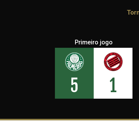
Torn
Primeiro jogo
5
1