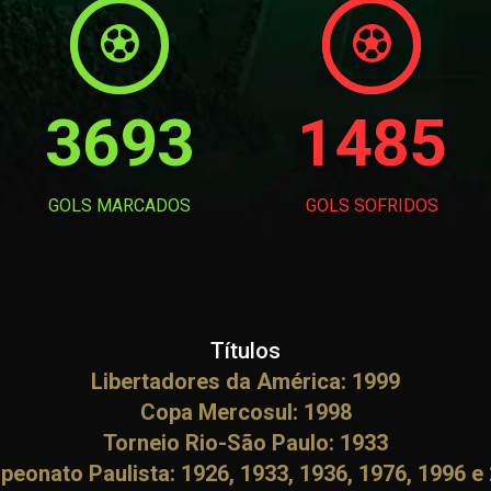
Resultado final: 5 a 1 para os palestrinos. A honra do primeiro gol al
os outros quatro. Poucos dias depois, em 5 de maio, o Parque Antarc
nova vitória palestrina, desta vez por 3 a 0, três gols de Caetano.
3693
1485
GOLS MARCADOS
GOLS SOFRIDOS
Títulos
Libertadores da América: 1999
Copa Mercosul: 1998
Torneio Rio-São Paulo: 1933
eonato Paulista: 1926, 1933, 1936, 1976, 1996 e