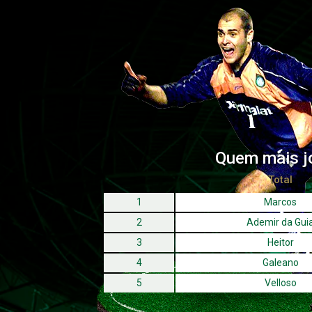
Quem mais j
Total
1
Marcos
2
Ademir da Gui
3
Heitor
4
Galeano
5
Velloso