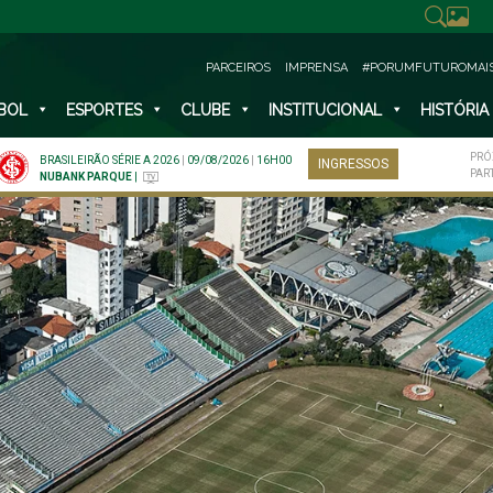
PARCEIROS
IMPRENSA
#PORUMFUTUROMAI
BOL
ESPORTES
CLUBE
INSTITUCIONAL
HISTÓRIA
PRÓ
BRASILEIRÃO SÉRIE A 2026
|
09/08/2026
|
16H00
INGRESSOS
PAR
NUBANK PARQUE
|