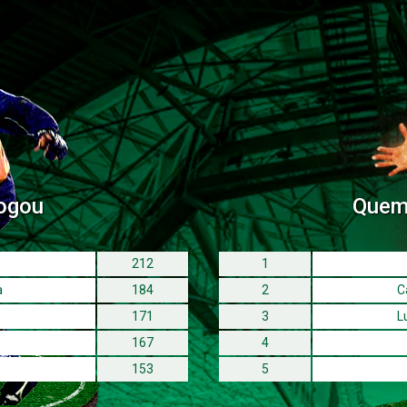
estômago ao subir na roda-gigante! E o carrossel? Era por acaso pou
Chegava a sentir vertigem naquele sobe-e-desce dos cavalinhos rodan
plantavam-se de pé, cada qual ao lado de sua criança. Eu detestava es
No fundo, no fundo, não seria apenas um pretexto dos sabidos para s
a burro, circulando pelo parque todo? As carrocinhas arrastadas por b
cores? As bolas de ar, subindo lá no céu, presas por um barbante? O
Parque era divino!”, descreveu Gattai em seu livro de estreia, “Anarqu
ogou
Quem 
212
1
a
184
2
C
171
3
L
167
4
153
5