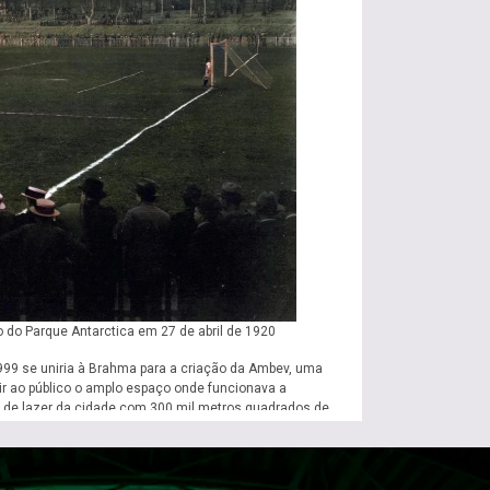
o do Parque Antarctica em 27 de abril de 1920
999 se uniria à Brahma para a criação da Ambev, uma
ir ao público o amplo espaço onde funcionava a
rea de lazer da cidade com 300 mil metros quadrados de
ique, bailes e reuniões, restaurantes, choperia, pistas
ão da renomada escritora Zelia Gattai:
que Antártica, na Avenida Água Branca. Ai que frio no