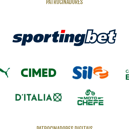
PATROCINADORES
nas primeiras atas do Palestra Italia – para os entusiastas da nova 
preciso um lar para abrigar a imensa colônia italiana.
Chegada de bonde ao Parque Antarctica
PATROCINADORES DIGITAIS