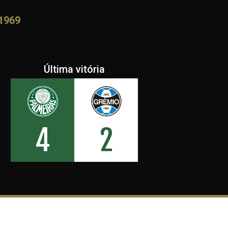
 1969
clube de origem alemã, diminuiu sua atuação no futebol
tinto), que, por sua vez, devido à dificuldade
as equipes. Foi então que o Palestra Italia, em
Última vitória
o em 1917), ofereceu-se como co-locatário. O contrato
rças, quintas, sábados e domingos de manhã, enquanto o
la Mariana) usaria o local nos mesmos dias, porém na
 mando dos jogos passou a ser dos clubes. Naquele tempo,
arquibancada de madeira onde hoje fica a Central Oeste
4
2
s italianos fundado em 1914 deu o salto mais importante
rande parte do terreno do Parque Antarctica por 500
de R$ 65 milhões – para se ter uma ideia, um terreno de
$ 350 milhões, e vale lembrar que hoje o bairro faz
 1920, quando se tratava de uma zona periférica da
 à vista (quitadas com o auxílio das Indústrias
 metade em duas prestações anuais de 125 contos de
arque do Ibirapuera hoje. Mas a negociação, que ficou
ia, afinal, o sonho de ter uma casa própria já era citado