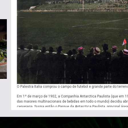
O Palestra Italia comprou o campo de futebol e grande parte do terren
Em 1º de março de 1902, a Companhia Antarctica Paulista (que em 1
das maiores multinacionais de bebidas em todo o mundo) decidiu abr
cervejaria. Surgia então o Parque da Antarctica Paulista, principal á
vasta área verde, jardins, lagos, parques infantis, espaços para piquen
de atletismo, quadras de tênis e campo de futebol. Um paraíso, na vis
“Grande programa, o maior, o melhor de todos para mim – a ida ao Par