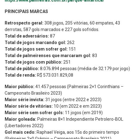
PRINCIPAIS MARCAS
Retrospecto geral:
308 jogos, 205 vitórias, 60 empates, 43
derrotas, 587 gols marcados e 227 gols sofridos.
Total de adversários:
87
Total de jogos marcando gol:
262
Total de jogos sem sofrer gol:
151
Total de palmeirenses que marcaram gol:
83
Total de jogos com público:
251
Total de público:
8.076.894 pessoas (média de 32.179 por jogo)
Total de renda:
R$ 573.031.829,08
Maior público:
41.457 pessoas (Palmeiras 2×1 Corinthians –
Campeonato Brasileiro 2023)
Maior série invicta:
31 jogos (entre 2022 e 2023)
Maior série de vitórias:
10 (em 2022 e em 2023)
Maior série sem sofrer gols:
11 jogos (em 2019)
Maior goleada:
Palmeiras 8×1 Independiente Petrolero-BOL
(Libertadores 2022)
Gol mais cedo:
Raphael Veiga, aos 15s do primeiro tempo
(Palmeiras 2×0 Grêmio – Campeonato Brasileiro 2021)