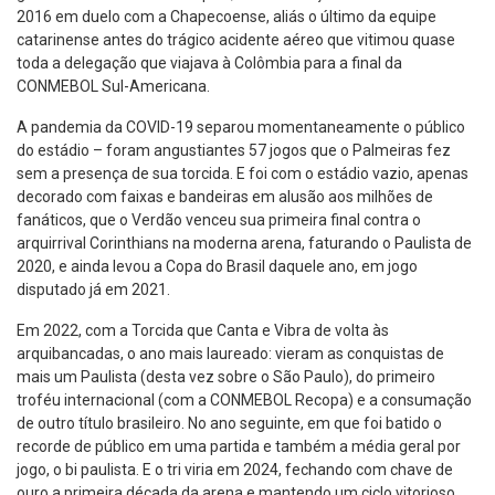
2016 em duelo com a Chapecoense, aliás o último da equipe
catarinense antes do trágico acidente aéreo que vitimou quase
toda a delegação que viajava à Colômbia para a final da
CONMEBOL Sul-Americana.
A pandemia da COVID-19 separou momentaneamente o público
do estádio – foram angustiantes 57 jogos que o Palmeiras fez
sem a presença de sua torcida. E foi com o estádio vazio, apenas
decorado com faixas e bandeiras em alusão aos milhões de
fanáticos, que o Verdão venceu sua primeira final contra o
arquirrival Corinthians na moderna arena, faturando o Paulista de
2020, e ainda levou a Copa do Brasil daquele ano, em jogo
disputado já em 2021.
Em 2022, com a Torcida que Canta e Vibra de volta às
arquibancadas, o ano mais laureado: vieram as conquistas de
mais um Paulista (desta vez sobre o São Paulo), do primeiro
troféu internacional (com a CONMEBOL Recopa) e a consumação
de outro título brasileiro. No ano seguinte, em que foi batido o
recorde de público em uma partida e também a média geral por
jogo, o bi paulista. E o tri viria em 2024, fechando com chave de
ouro a primeira década da arena e mantendo um ciclo vitorioso