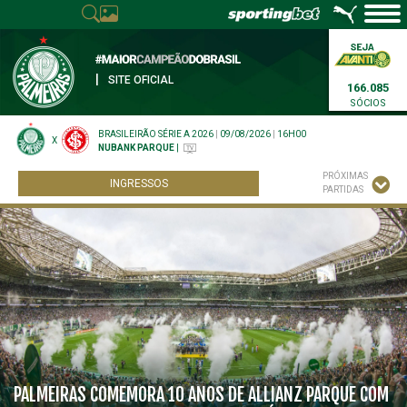
|
SITE OFICIAL
166.085
SÓCIOS
BRASILEIRÃO SÉRIE A 2026
|
09/08/2026
|
16H00
X
NUBANK PARQUE
|
PRÓXIMAS
INGRESSOS
PARTIDAS
PALMEIRAS COMEMORA 10 ANOS DE ALLIANZ PARQUE COM