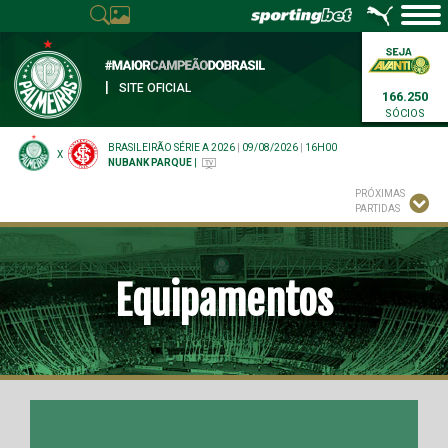
|
SITE OFICIAL
166.250
SÓCIOS
BRASILEIRÃO SÉRIE A 2026
|
09/08/2026
|
16H00
X
NUBANK PARQUE
|
PRÓXIMAS
PARTIDAS
Equipamentos