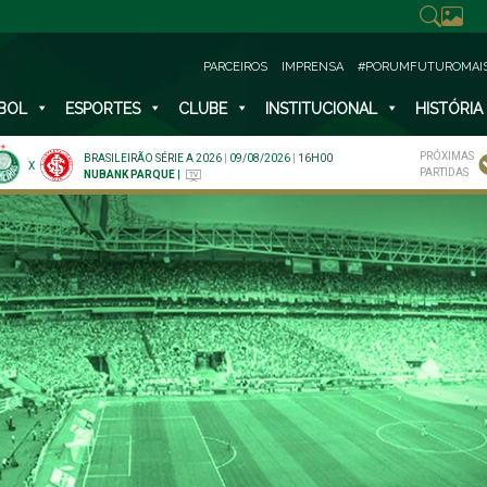
PARCEIROS
IMPRENSA
#PORUMFUTUROMAI
BOL
ESPORTES
CLUBE
INSTITUCIONAL
HISTÓRIA
PRÓXIMAS
BRASILEIRÃO SÉRIE A 2026
|
09/08/2026
|
16H00
X
PARTIDAS
NUBANK PARQUE
|