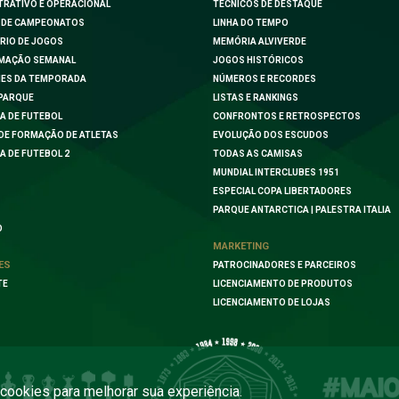
TRATIVO E OPERACIONAL
TÉCNICOS DE DESTAQUE
 DE CAMPEONATOS
LINHA DO TEMPO
RIO DE JOGOS
MEMÓRIA ALVIVERDE
MAÇÃO SEMANAL
JOGOS HISTÓRICOS
ES DA TEMPORADA
NÚMEROS E RECORDES
PARQUE
LISTAS E RANKINGS
A DE FUTEBOL
CONFRONTOS E RETROSPECTOS
DE FORMAÇÃO DE ATLETAS
EVOLUÇÃO DOS ESCUDOS
A DE FUTEBOL 2
TODAS AS CAMISAS
MUNDIAL INTERCLUBES 1951
ESPECIAL COPA LIBERTADORES
PARQUE ANTARCTICA | PALESTRA ITALIA
O
MARKETING
ES
PATROCINADORES E PARCEIROS
TE
LICENCIAMENTO DE PRODUTOS
LICENCIAMENTO DE LOJAS
a cookies para melhorar sua experiência.