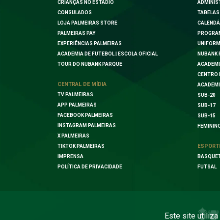
CRIANÇAS NO ESTÁDIO
ADMINIS
CONSULADOS
TABELAS
LOJA PALMEIRAS STORE
CALENDÁ
PALMEIRAS PAY
PROGRA
EXPERIÊNCIAS PALMEIRAS
UNIFORM
ACADEMIA DE FUTEBOL | ESCOLA OFICIAL
NUBANK 
TOUR DO NUBANK PARQUE
ACADEMI
CENTRO 
CENTRAL DE MÍDIA
ACADEMI
TV PALMEIRAS
SUB-20
APP PALMEIRAS
SUB-17
FACEBOOK PALMEIRAS
SUB-15
INSTAGRAM PALMEIRAS
FEMININ
X PALMEIRAS
ESPORT
TIKTOK PALMEIRAS
IMPRENSA
BASQUE
POLÍTICA DE PRIVACIDADE
FUTSAL
Este site utiliz