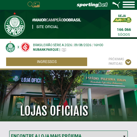
|
SITE OFICIAL
166.066
SÓCIOS
BRASILEIRÃO SÉRIE A 2026
|
09/08/2026
|
16H00
X
NUBANK PARQUE
|
PRÓXIMAS
INGRESSOS
PARTIDAS
LOJAS OFICIAIS