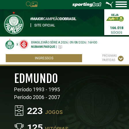
|
SITE OFICIAL
166.018
SÓCIOS
BRASILEIRÃO SÉRIE A 2026
|
09/08/2026
|
16H00
X
NUBANK PARQUE
|
PRÓXIMAS
INGRESSOS
PARTIDAS
EDMUNDO
Período 1993 - 1995
Período 2006 - 2007
223
JOGOS
125
VITÓRIAS