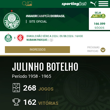
|
SITE OFICIAL
166.099
SÓCIOS
BRASILEIRÃO SÉRIE A 2026
|
09/08/2026
|
16H00
X
NUBANK PARQUE
|
PRÓXIMAS
INGRESSOS
PARTIDAS
JULINHO BOTELHO
Período 1958 - 1965
268
JOGOS
162
VITÓRIAS