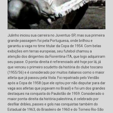
Julinho iniciou sua carreira no Juventus-SP, mas sua primeira
grande passagem foi pela Portuguesa, onde brilhou e
garantiu a vaga no time titular da Copa de 1954. Com belas
exibições em terras europeias, seu futebol chamou a
atenção dos dirigentes da Fiorentina-ITA, que logo adquiriram
seu passe. O ponta-direita é referenciado até hoje por lá, já
que venceu o primeiro scudetto da história do clube toscano
(1955/56) e é considerado por muitos italianos como o maior
atleta que já passou pela Viola. Foi repatriado pelo Verdão
após a Copa de 1958 (que ele optou por não disputar para dar
vaga aos atletas que jogavam no Brasil) e foi um dos grandes
destaques na conquista do Paulistão de 1959. Considerado o
maior ponta-direita da história palestrina, é celebrado por
desfilar dribles, passes e gols nas conquistas também do
Estadual de 1963, do Brasileiro de 1960 e do Torneio Rio-São