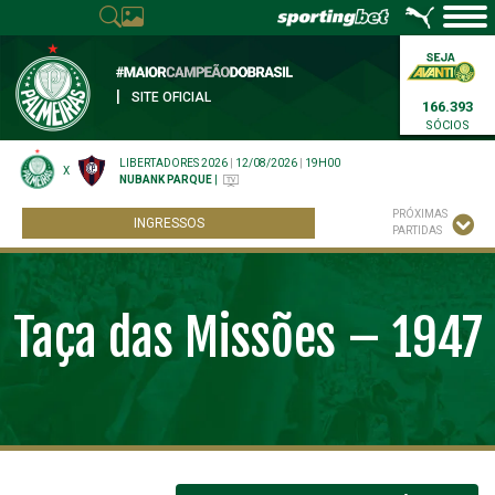
|
SITE OFICIAL
166.393
SÓCIOS
LIBERTADORES 2026
|
12/08/2026
|
19H00
X
NUBANK PARQUE
|
PRÓXIMAS
INGRESSOS
PARTIDAS
Taça das Missões – 1947