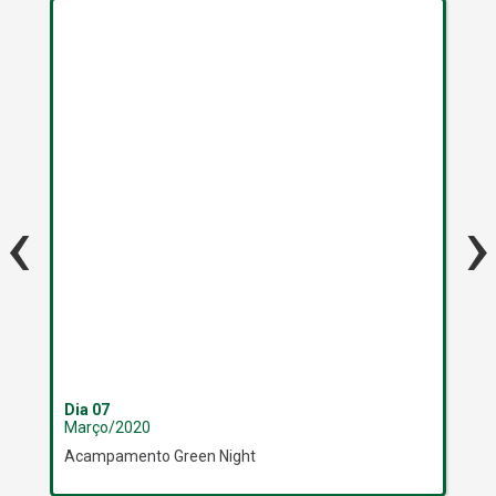
‹
›
Dia 07
Dia
Março/2020
Ma
Acampamento Green Night
Sa