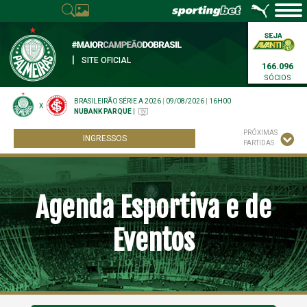
|
SITE OFICIAL
166.096
SÓCIOS
BRASILEIRÃO SÉRIE A 2026
|
09/08/2026
|
16H00
X
NUBANK PARQUE
|
PRÓXIMAS
INGRESSOS
PARTIDAS
Agenda Esportiva e de
Eventos