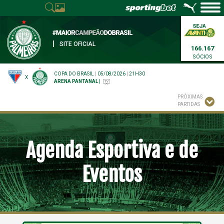
|
SITE OFICIAL
166.167
SÓCIOS
COPA DO BRASIL
|
05/08/2026
|
21H30
X
ARENA PANTANAL
|
PRÓXIMAS
PARTIDAS
Agenda Esportiva e de
Eventos