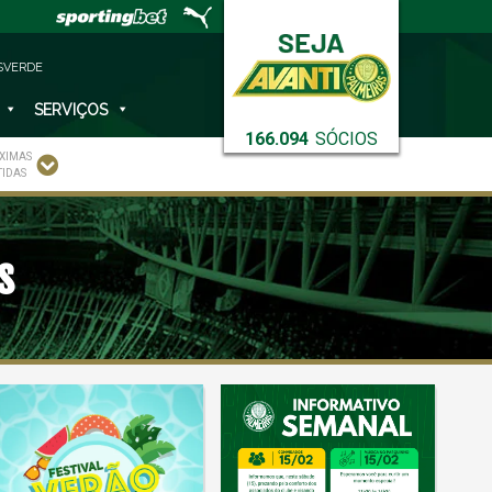
SVERDE
SERVIÇOS
166.094
SÓCIOS
XIMAS
TIDAS
s