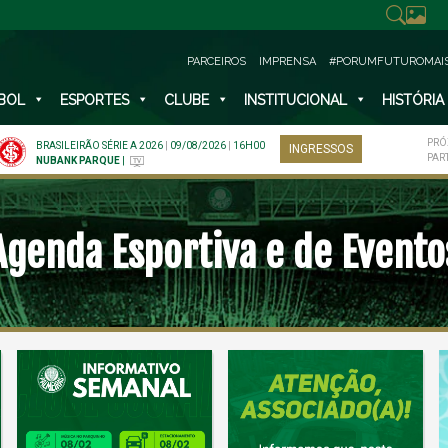
PARCEIROS
IMPRENSA
#PORUMFUTUROMAI
BOL
ESPORTES
CLUBE
INSTITUCIONAL
HISTÓRIA
PRÓ
BRASILEIRÃO SÉRIE A 2026
|
09/08/2026
|
16H00
INGRESSOS
PAR
NUBANK PARQUE
|
Agenda Esportiva e de Evento