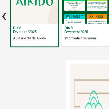
‹
Dia 8
Dia 8
Fevereiro/2025
Fevereiro/2025
to
Aula aberta de Aikido
Informativo semanal