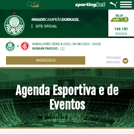
|
SITE OFICIAL
166.181
SÓCIOS
BRASILEIRÃO SÉRIE A 2026
|
09/08/2026
|
16H00
X
NUBANK PARQUE
|
PRÓXIMAS
INGRESSOS
PARTIDAS
Agenda Esportiva e de
Eventos